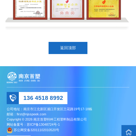
返回顶部
136 4518 8992
公司地址：南京市江北新区浦口开发区兰花路19号17-18栋
邮箱：first@njsspeek.com
Copyright © 2026 南京首塑特种工程塑料制品有限公司
网站备案号：
苏ICP备13048724号-1
苏公网安备32011102010520号