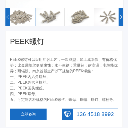
PEEK螺钉
PEEK螺钉可以采用注射工艺，一次成型，加工成本低、有价格优
势；比金属螺丝更耐腐蚀；永不生锈；重量轻；耐高温；电性能优
异；耐辐照。南京首塑生产以下规格的PEEK螺丝：
一、PEEK内六角螺丝。
二、PEEK外六角螺丝。
三、PEEK圆头螺丝。
四、PEEK螺母。
五、可定制各种规格的PEEK螺丝、螺母、螺帽、螺钉、螺栓等。
136 4518 8992
立即咨询